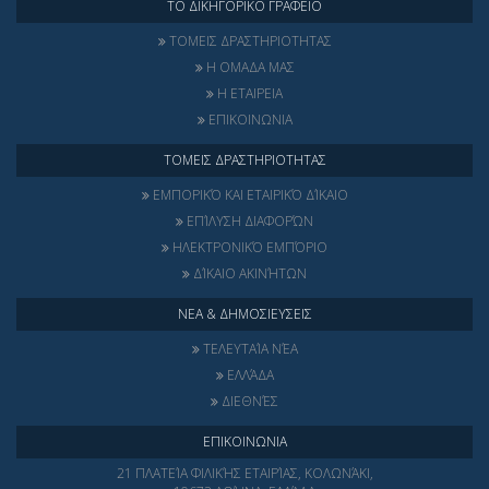
ΤΟ ΔΙΚΗΓΟΡΙΚΟ ΓΡΑΦΕΙΟ
ΤΟΜΕΙΣ ΔΡΑΣΤΗΡΙΟΤΗΤΑΣ
Η ΟΜΑΔΑ ΜΑΣ
Η ΕΤΑΙΡΕΙΑ
ΕΠΙΚΟΙΝΩΝΙΑ
ΤΟΜΕΙΣ ΔΡΑΣΤΗΡΙΟΤΗΤΑΣ
ΕΜΠΟΡΙΚΌ ΚΑΙ ΕΤΑΙΡΙΚΌ ΔΊΚΑΙΟ
ΕΠΊΛΥΣΗ ΔΙΑΦΟΡΏΝ
ΗΛΕΚΤΡΟΝΙΚΌ ΕΜΠΌΡΙΟ
ΔΊΚΑΙΟ ΑΚΙΝΉΤΩΝ
ΝΕΑ & ΔΗΜΟΣΙΕΥΣΕΙΣ
ΤΕΛΕΥΤΑΊΑ ΝΈΑ
ΕΛΛΆΔΑ
ΔΙΕΘΝΈΣ
ΕΠΙΚΟΙΝΩΝΙΑ
21 ΠΛΑΤΕΊΑ ΦΙΛΙΚΉΣ ΕΤΑΙΡΊΑΣ, ΚΟΛΩΝΆΚΙ,