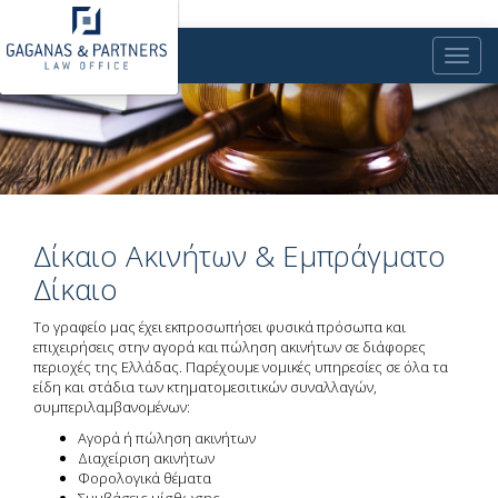
Toggle
naviga
Δίκαιο Ακινήτων & Εμπράγματο
Δίκαιο
Το γραφείο μας έχει εκπροσωπήσει φυσικά πρόσωπα και
επιχειρήσεις στην αγορά και πώληση ακινήτων σε διάφορες
περιοχές της Ελλάδας. Παρέχουμε νομικές υπηρεσίες σε όλα τα
είδη και στάδια των κτηματομεσιτικών συναλλαγών,
συμπεριλαμβανομένων:
Αγορά ή πώληση ακινήτων
Διαχείριση ακινήτων
Φορολογικά θέματα