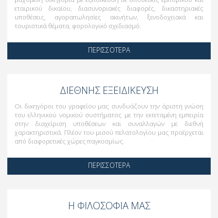
εταιρικού δικαίου, διασυνοριακές διαφορές, δικαστηριακές
υποθέσεις, αγοραπωλησίες ακινήτων, ξενοδοχειακά και
τουριστικά θέματα, φορολογικό σχεδιασμό.
ΠΕΡΙΣΣΟΤΕΡΑ
ΔΙΕΘΝΗΣ ΕΞΕΙΔΙΚΕΥΣΗ
Οι δικηγόροι του γραφείου μας συνδυάζουν την άριστη γνώση
του ελληνικού νομικού συστήματος με την εκτεταμένη εμπειρία
στην διαχείριση υποθέσεων και συναλλαγών με διεθνή
χαρακτηριστικά. Πλέον του μισού πελατολογίου μας προέρχεται
από διαφορετικές χώρες παγκοσμίως.
ΠΕΡΙΣΣΟΤΕΡΑ
Η ΦΙΛΟΣΟΦΙΑ ΜΑΣ